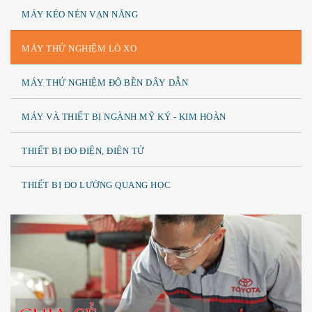
MÁY KÉO NÉN VẠN NĂNG
MÁY THỬ NGHIỆM LÒ XO
MÁY THỬ NGHIỆM ĐỘ BỀN DÂY DẪN
MÁY VÀ THIẾT BỊ NGÀNH MỸ KÝ - KIM HOÀN
THIẾT BỊ ĐO ĐIỆN, ĐIỆN TỬ
THIẾT BỊ ĐO LƯỜNG QUANG HỌC