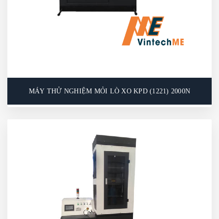
MÁY THỬ NGHIỆM MỎI LÒ XO KPD (1221) 2000N
MÁY THỬ NGHIỆM MỎI LÒ XO KPD (1221)
2000N
Máy thử mỏi lò xo có thể được sử dụng để thử
nghiệm độ bền kéo hoặc nén của các lò xo xoắn
nhỏ hoặc các bộ phận đàn hồi khác. Sau khi lắp đặt
thiết bị phụ trợ, máy cũng có thể được sử dụng để
thử nghiệm độ bền của các bộ phận, lò xo nút và
các trường hợp yêu cầu thử nghiệm độ bền khác.