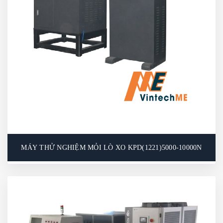
thể chế tạo các bộ kẹp đặc biệt để phù hợp với thử
nghiệm mỏi của các mẫu thử đặc biệt.
MÁY THỬ NGHIỆM MỎI LÒ XO KPD(1221)5000-10000N
MÁY THỬ NGHIỆM MỎI LÒ XO KPD(1221)5000-
10000N
Máy này chủ yếu được sử dụng để kiểm tra mỏi các