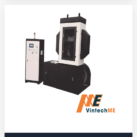
MÁY THỬ NGHIỆM MỎI LÒ XO TẦN SỐ CAO
KPD(1221G)2000N
Máy thử nghiệm mỏi tần số cao loại KPD-G (1221)
(gọi tắt là máy thử) chủ yếu được sử dụng để kiểm
tra tuổi thọ của lò xo nén dạng cuộn, đánh giá giới
hạn hoạt động của lò xo, và so sánh các tham số
hiệu suất, vật liệu và quy trình sản xuất của lò xo.
Máy cũng có khả năng tạo ra các đường cong kiểm
tra tuổi thọ mỏi của lò xo ở các tần số khác nhau
bằng cách điều chỉnh khối lượng rung. Ngoài lò xo,
máy còn có thể được sử dụng để kiểm tra các bộ
phận đàn hồi khác có tính chất tương tự.