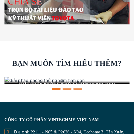
BẠN MUỐN TÌM HIỂU THÊM?
GIẢI PHÁP PHÒNG THỬ NGHIỆM TINH GỌN
CÔNG TY CỔ PHẦN VINTECHME VIỆT NAM
Địa chỉ
: P2111 - N05 & P2626 - N04, Ecohome 3, Tân Xuân,