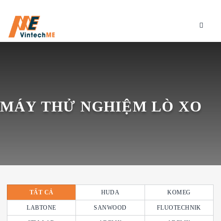
MÁY THỬ NGHIỆM LÒ XO
TẤT CẢ
HUDA
KOMEG
LABTONE
SANWOOD
FLUOTECHNIK