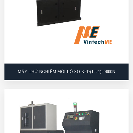
MÁY THỬ NGHIỆM MỎI LÒ XO KPD(1221)20000N
MÁY THỬ NGHIỆM MỎI LÒ XO
KPD(1221)20000N
Máy thử mỏi lò xo cơ học chủ yếu được sử dụng để
kiểm tra tuổi thọ mỏi của các loại lò xo xoắn và
giảm chấn dạng trống được sử dụng trong ô tô, xe
máy và các phương tiện cơ giới khác. Máy cũng có