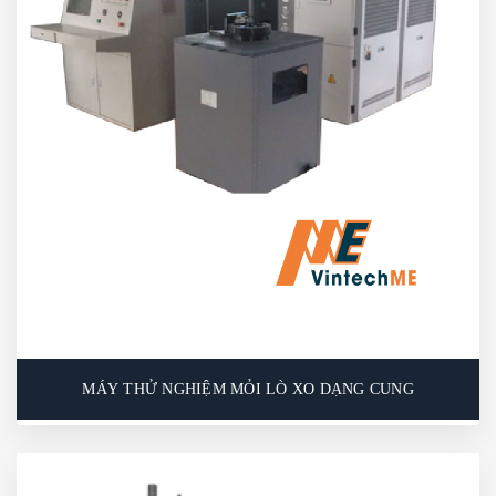
loại lò xo nén xoắn, lò xo kéo và lò xo đĩa nhỏ với
tải trọng tổng cộng dưới 5000N và không gian thử
nghiệm dưới 400mm. Với các công cụ phù hợp, máy
có thể thực hiện kiểm tra mỏi của lò xo xoắn. Ngoài
ra, có thể trang bị thêm hộp nhiệt để kiểm tra tuổi
thọ của lò xo dưới các nhiệt độ khác nhau.
MÁY THỬ NGHIỆM MỎI LÒ XO DẠNG CUNG
MÁY THỬ NGHIỆM MỎI LÒ XO DẠNG CUNG