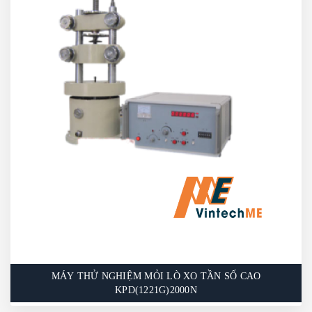
Máy chủ yếu được sử dụng để thực hiện các thử
nghiệm mỏi lặp đi lặp lại đối với lò xo cung hoặc lò
xo xoắn trong phạm vi mô-men xoắn được chỉ định,
thử nghiệm mỏi lặp lại trong phạm vi góc nhất định,
chỉnh sửa chế độ thử nghiệm mỏi, thử nghiệm luân
phiên các chế độ khác nhau và kiểm tra hiệu suất
tĩnh của lò xo xoắn.
MÁY THỬ NGHIỆM MỎI LÒ XO TẦN SỐ CAO
KPD(1221G)2000N