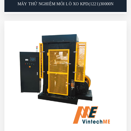
MÁY THỬ NGHIỆM MỎI LÒ XO KPD(1221)30000N
MÁY THỬ NGHIỆM MỎI LÒ XO
KPD(1221)30000N
Máy thử mỏi lò xo cơ học chủ yếu được sử dụng để
kiểm tra tuổi thọ mỏi của tất cả các loại lò xo xoắn
và giảm chấn dạng trống được sử dụng trong ô tô,
xe máy và các phương tiện cơ giới khác. Các thiết bị
đặc biệt cũng có thể được chế tạo để phù hợp với
thử nghiệm mỏi của các mẫu thử đặc biệt.