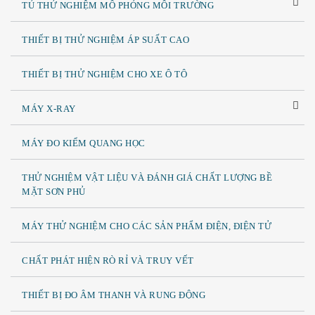
TỦ THỬ NGHIỆM MÔ PHỎNG MÔI TRƯỜNG
THIẾT BỊ THỬ NGHIỆM ÁP SUẤT CAO
THIẾT BỊ THỬ NGHIỆM CHO XE Ô TÔ
MÁY X-RAY
MÁY ĐO KIỂM QUANG HỌC
THỬ NGHIỆM VẬT LIỆU VÀ ĐÁNH GIÁ CHẤT LƯỢNG BỀ
MẶT SƠN PHỦ
MÁY THỬ NGHIỆM CHO CÁC SẢN PHẨM ĐIỆN, ĐIỆN TỬ
CHẤT PHÁT HIỆN RÒ RỈ VÀ TRUY VẾT
THIẾT BỊ ĐO ÂM THANH VÀ RUNG ĐỘNG