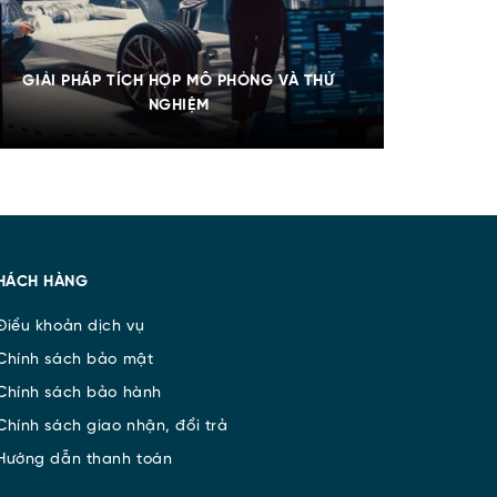
GIẢI PHÁP TÍCH HỢP MÔ PHỎNG VÀ THỬ
NGHIỆM
HÁCH HÀNG
iều khoản dịch vụ
hính sách bảo mật
hính sách bảo hành
hính sách giao nhận, đổi trả
ướng dẫn thanh toán