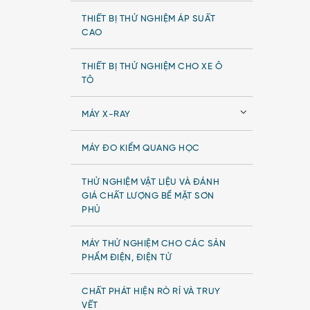
THIẾT BỊ THỬ NGHIỆM ÁP SUẤT
CAO
THIẾT BỊ THỬ NGHIỆM CHO XE Ô
TÔ
MÁY X-RAY
MÁY ĐO KIỂM QUANG HỌC
THỬ NGHIỆM VẬT LIỆU VÀ ĐÁNH
GIÁ CHẤT LƯỢNG BỀ MẶT SƠN
PHỦ
MÁY THỬ NGHIỆM CHO CÁC SẢN
PHẨM ĐIỆN, ĐIỆN TỬ
CHẤT PHÁT HIỆN RÒ RỈ VÀ TRUY
VẾT