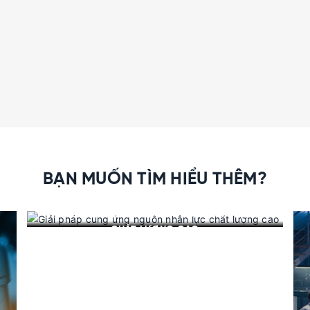
BẠN MUỐN TÌM HIỂU THÊM?
GIẢI PHÁP CUNG ỨNG NGUỒN NHÂN LỰC
CHẤT LƯỢNG CAO