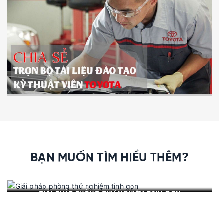
BẠN MUỐN TÌM HIỂU THÊM?
GIẢI PHÁP PHÒNG THỬ NGHIỆM TINH GỌN