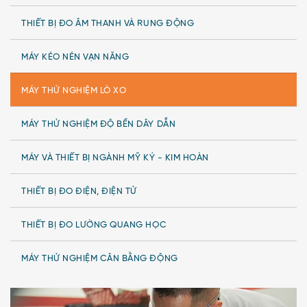
THIẾT BỊ ĐO ÂM THANH VÀ RUNG ĐỘNG
MÁY KÉO NÉN VẠN NĂNG
MÁY THỬ NGHIỆM LÒ XO
MÁY THỬ NGHIỆM ĐỘ BỀN DÂY DẪN
MÁY VÀ THIẾT BỊ NGÀNH MỸ KÝ - KIM HOÀN
THIẾT BỊ ĐO ĐIỆN, ĐIỆN TỬ
THIẾT BỊ ĐO LƯỜNG QUANG HỌC
MÁY THỬ NGHIỆM CÂN BẰNG ĐỘNG