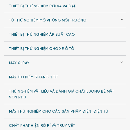
THIẾT BỊ THỬ NGHIỆM RƠI VÀ VA ĐẬP
TỦ THỬ NGHIỆM MÔ PHỎNG MÔI TRƯỜNG
THIẾT BỊ THỬ NGHIỆM ÁP SUẤT CAO
THIẾT BỊ THỬ NGHIỆM CHO XE Ô TÔ
MÁY X-RAY
MÁY ĐO KIỂM QUANG HỌC
THỬ NGHIỆM VẬT LIỆU VÀ ĐÁNH GIÁ CHẤT LƯỢNG BỀ MẶT
SƠN PHỦ
MÁY THỬ NGHIỆM CHO CÁC SẢN PHẨM ĐIỆN, ĐIỆN TỬ
CHẤT PHÁT HIỆN RÒ RỈ VÀ TRUY VẾT