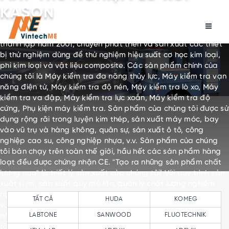
KASON
Nhà máy Tế Nam chuyên sản xuất máy thử nghiệm được
thành lập năm 2001, chuyên phát triển và sản xuất các thiết
bị thử nghiệm dùng để thử nghiệm hiệu suất cơ học kim loại,
phi kim loại và vật liệu composite. Các sản phẩm chính của
chúng tôi là Máy kiểm tra đa năng thủy lực, Máy kiểm tra vạn
năng điện tử, Máy kiểm tra độ nén, Máy kiểm tra lò xo, Máy
kiểm tra va đập, Máy kiểm tra lực xoắn, Máy kiểm tra độ
cứng, Phụ kiện máy kiểm tra. Sản phẩm của chúng tôi được sử
dụng rộng rãi trong luyện kim thép, sản xuất máy móc, bay
vào vũ trụ và hàng không, quân sự, sản xuất ô tô, công
nghiệp cao su, công nghiệp nhựa, v.v. Sản phẩm của chúng
tôi bán chạy trên toàn thế giới, hầu hết các sản phẩm hàng
loạt đều được chứng nhận CE. "Tạo ra những sản phẩm chất
lượng cao" là triết lý sản xuất của chúng tôi! Với quy trình sản
xuất tỉ mỉ, sản xuất quy mô lớn, quản lý chất lượng nghiêm
ngặt, đào tạo người dùng theo tiêu chuẩn và hệ thống dịch
TẤT CẢ
HUDA
KOMEG
vụ cải tiến, công ty chúng tôi chuyên cung cấp cho khách
LABTONE
SANWOOD
FLUOTECHNIK
hàng những sản phẩm nhân bản mà khách hàng có thể yên
tâm mua và sử dụng một cách dễ dàng.