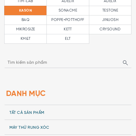
ITM-LAB
ADELIX
ADELIX
SONACME
TESTONE
KASON
BAQ
POPPE+POTTHOFF
JINUOSH
MIKROSIZE
KETT
CRYSOUND
KM&T
ELT
DANH MỤC
TẤT CẢ SẢN PHẨM
MÁY THỬ RUNG XÓC