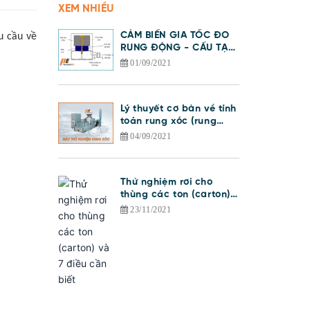
XEM NHIỀU
CẢM BIẾN GIA TỐC ĐO
u cầu về
RUNG ĐỘNG - CẤU TẠO
VÀ NGUYÊN LÝ HOẠT
01/09/2021
ĐỘNG
Lý thuyết cơ bản về tính
toán rung xóc (rung
động)
04/09/2021
Thử nghiệm rơi cho
thùng các ton (carton)
và 7 điều cần biết
23/11/2021