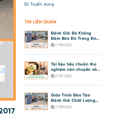
Tuyển dụng
TIN LIÊN QUAN
Đánh Giá Độ Không
Đảm Bảo Đo Trong Đo
Lường Thử Nghiệm
17/09/2023
Tài liệu tiêu chuẩn thử
nghiệm vận chuyển và
đóng gói hàng hóa ISTA
27/07/2025
Giáo Trình Đào Tạo
Đánh Giá Chất Lượng
Nội Bộ Hệ Thống Quản
17/09/2023
2017
Lý ISO/IEC 17025:2017