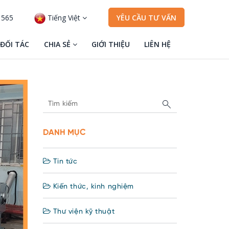
 565
Tiếng Việt
YÊU CẦU TƯ VẤN
ĐỐI TÁC
CHIA SẺ
GIỚI THIỆU
LIÊN HỆ
DANH MỤC
Tin tức
Kiến thức, kinh nghiệm
Thư viện kỹ thuật