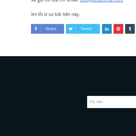
Xin lỗi vì sự bất tiện này,
Share
Tweet