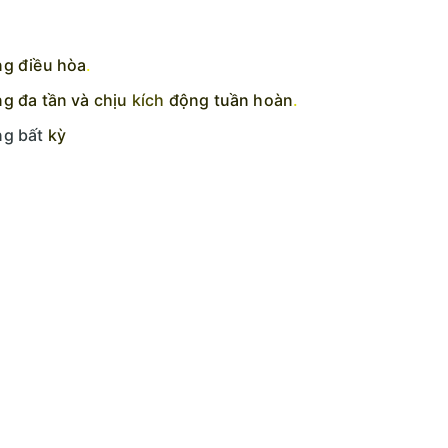
g điều hòa
.
ng
đa
tần
và
chịu
kích
động
tuần
hoàn
.
ng bất
kỳ