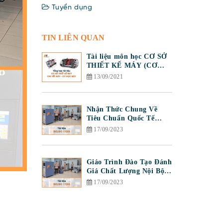
Tuyển dụng
TIN LIÊN QUAN
Tài liệu môn học CƠ SỞ
THIẾT KẾ MÁY (CƠ
HỌC MÁY)
13/09/2021
Nhận Thức Chung Về
Tiêu Chuẩn Quốc Tế
ISO/IEC 17025:2017
17/09/2023
Giáo Trình Đào Tạo Đánh
Giá Chất Lượng Nội Bộ
Hệ Thống Quản Lý
17/09/2023
ISO/IEC 17025:2017