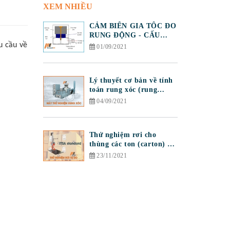
XEM NHIỀU
CẢM BIẾN GIA TỐC ĐO
RUNG ĐỘNG - CẤU
TẠO VÀ NGUYÊN LÝ
u cầu về
01/09/2021
HOẠT ĐỘNG
Lý thuyết cơ bản về tính
toán rung xóc (rung
động)
04/09/2021
Thử nghiệm rơi cho
thùng các ton (carton) và
7 điều cần biết
23/11/2021