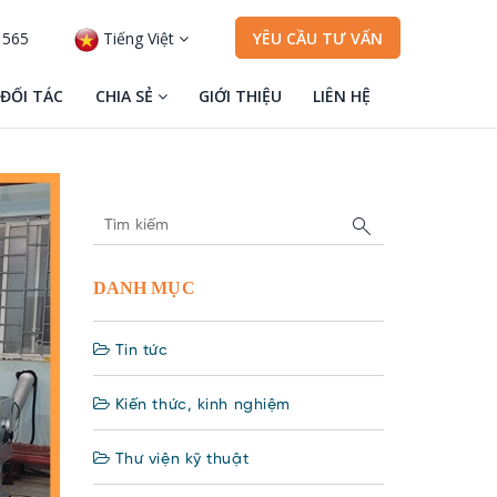
 565
Tiếng Việt
YÊU CẦU TƯ VẤN
ĐỐI TÁC
CHIA SẺ
GIỚI THIỆU
LIÊN HỆ
DANH MỤC
Tin tức
Kiến thức, kinh nghiệm
Thư viện kỹ thuật