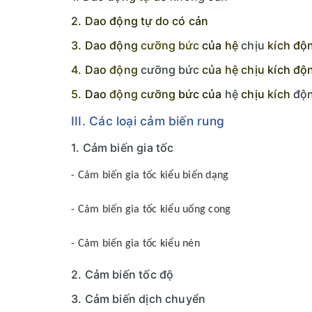
2.
Dao
động
tự
do
có
cản
3.
Dao
động
cưỡng bức
của
hệ
chịu
kích
độn
4.
Dao
động
cưỡng bức
của
hệ
chịu
kích
độ
5.
Dao
động
cưỡng
bức
của
hệ
chịu
kích
độ
III. Các loại cảm biến rung
1. Cảm biến gia tốc
- Cảm biến gia tốc kiểu biến dạng
- Cảm biến gia tốc kiểu uống cong
- Cảm biến gia tốc kiểu nén
2. Cảm biến tốc độ
3. Cảm biến dịch chuyển