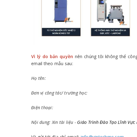
Vì lý do bản quyền
nên chúng tôi không thể công 
email theo mẫu sau:
Họ tên:
Đơn vị công tác/ trường học:
Điện thoại:
Giáo Trình Đào Tạo Lĩnh Vự
Nội dung: Xin tài liệu -
Và gửi tới địa chỉ email:
info@vintechme.com