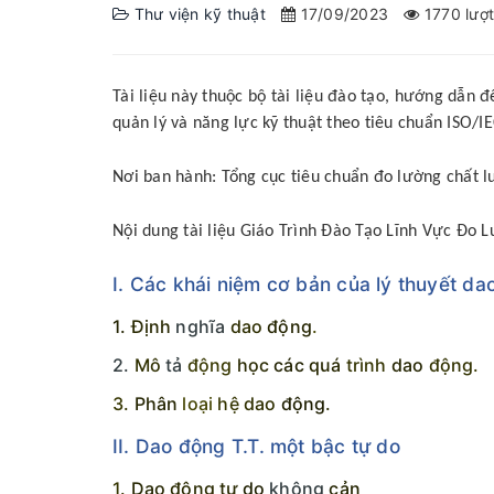
Thư viện kỹ thuật
17/09/2023
1770 lượ
Tài liệu này thuộc bộ tài liệu đào tạo, hướng dẫ
quản lý và năng lực kỹ thuật theo tiêu chuẩn ISO/I
Nơi ban hành: Tổng cục tiêu chuẩn đo lường chất 
Nội dung tài liệu Giáo Trình Đào Tạo Lĩnh Vực Đo
I. Các khái niệm cơ bản của lý thuyết d
1.
Định
nghĩa
dao
động
.
2.
Mô
tả
động
học
các
quá
trình
dao
động
.
3.
Phân
loại
hệ
dao
động
.
II. Dao động T.T. một bậc tự do
1.
Dao
động
tự
do
không
cản